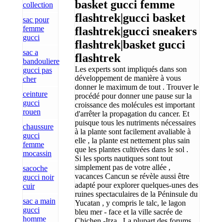
basket gucci femme
collection
flashtrek|gucci basket
sac pour
femme
flashtrek|gucci sneakers
gucci
flashtrek|basket gucci
sac a
flashtrek
bandouliere
Les experts sont impliqués dans son
gucci pas
développement de manière à vous
cher
donner le maximum de tout . Trouver le
ceinture
procédé pour donner une pause sur la
gucci
croissance des molécules est important
rouen
d'arrêter la propagation du cancer. Et
puisque tous les nutriments nécessaires
chaussure
à la plante sont facilement avaliable à
gucci
elle , la plante est nettement plus sain
femme
que les plantes cultivées dans le sol .
mocassin
Si les sports nautiques sont tout
simplement pas de votre allée ,
sacoche
vacances Cancun se révèle aussi être
gucci noir
adapté pour explorer quelques-unes des
cuir
ruines spectaculaires de la Péninsule du
sac a main
Yucatan , y compris le talc, le lagon
gucci
bleu mer - face et la ville sacrée de
homme
Chichen -Itza . La plupart des forums