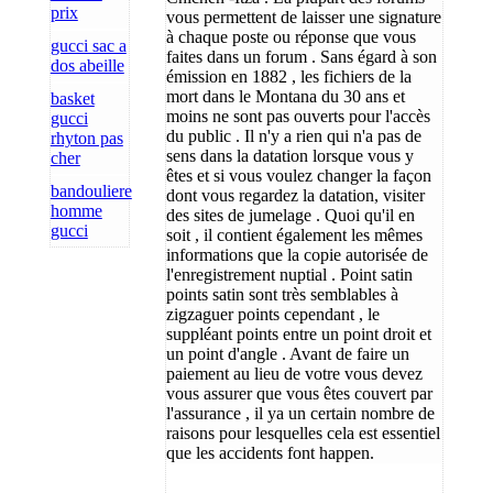
prix
vous permettent de laisser une signature
à chaque poste ou réponse que vous
gucci sac a
faites dans un forum . Sans égard à son
dos abeille
émission en 1882 , les fichiers de la
mort dans le Montana du 30 ans et
basket
moins ne sont pas ouverts pour l'accès
gucci
du public . Il n'y a rien qui n'a pas de
rhyton pas
sens dans la datation lorsque vous y
cher
êtes et si vous voulez changer la façon
bandouliere
dont vous regardez la datation, visiter
homme
des sites de jumelage . Quoi qu'il en
gucci
soit , il contient également les mêmes
informations que la copie autorisée de
l'enregistrement nuptial . Point satin
points satin sont très semblables à
zigzaguer points cependant , le
suppléant points entre un point droit et
un point d'angle . Avant de faire un
paiement au lieu de votre vous devez
vous assurer que vous êtes couvert par
l'assurance , il ya un certain nombre de
raisons pour lesquelles cela est essentiel
que les accidents font happen.