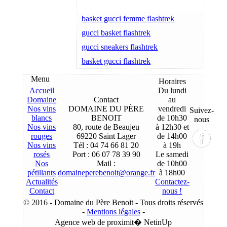
basket gucci femme flashtrek
gucci basket flashtrek
gucci sneakers flashtrek
basket gucci flashtrek
Menu
Horaires
Accueil
Du lundi
Domaine
Contact
au
Nos vins
DOMAINE DU PÈRE
vendredi
Suivez-
blancs
BENOIT
de 10h30
nous
Nos vins
80, route de Beaujeu
à 12h30 et
rouges
69220 Saint Lager
de 14h00
Nos vins
Tél : 04 74 66 81 20
à 19h
rosés
Port : 06 07 78 39 90
Le samedi
Nos
Mail :
de 10h00
pétillants
domaineperebenoit@orange.fr
à 18h00
Actualités
Contactez-
Contact
nous !
© 2016 - Domaine du Père Benoit - Tous droits réservés
-
Mentions légales
-
Agence web de proximit� NetinUp