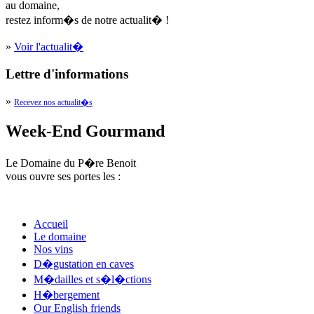
au domaine,
restez inform�s de notre actualit� !
»
Voir l'actualit�
Lettre d'informations
»
Recevez nos actualit�s
Week-End Gourmand
Le Domaine du P�re Benoit
vous ouvre ses portes les :
Accueil
Le domaine
Nos vins
D�gustation en caves
M�dailles et s�l�ctions
H�bergement
Our English friends