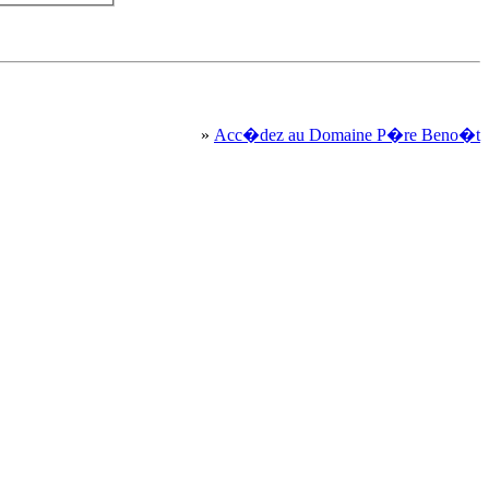
»
Acc�dez au Domaine P�re Beno�t