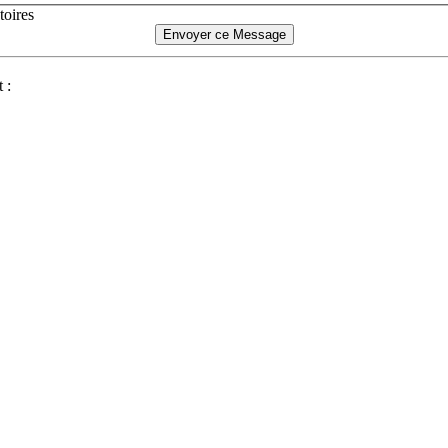
toires
 :