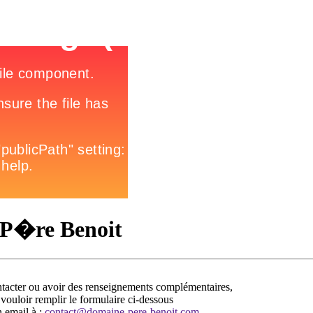
 P�re Benoit
tacter ou avoir des renseignements complémentaires,
vouloir remplir le formulaire ci-dessous
 email à :
contact@domaine-pere-benoit.com