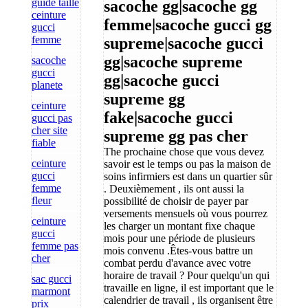
guide taille
sacoche gg|sacoche gg
ceinture
femme|sacoche gucci gg
gucci
femme
supreme|sacoche gucci
gg|sacoche supreme
sacoche
gucci
gg|sacoche gucci
planete
supreme gg
ceinture
fake|sacoche gucci
gucci pas
cher site
supreme gg pas cher
fiable
The prochaine chose que vous devez
ceinture
savoir est le temps ou pas la maison de
gucci
soins infirmiers est dans un quartier sûr
femme
. Deuxièmement , ils ont aussi la
fleur
possibilité de choisir de payer par
versements mensuels où vous pourrez
ceinture
les charger un montant fixe chaque
gucci
mois pour une période de plusieurs
femme pas
mois convenu .Êtes-vous battre un
cher
combat perdu d'avance avec votre
horaire de travail ? Pour quelqu'un qui
sac gucci
travaille en ligne, il est important que le
marmont
calendrier de travail , ils organisent être
prix