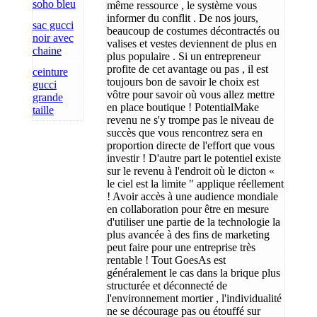
soho bleu
même ressource , le système vous
informer du conflit . De nos jours,
sac gucci
beaucoup de costumes décontractés ou
noir avec
valises et vestes deviennent de plus en
chaine
plus populaire . Si un entrepreneur
profite de cet avantage ou pas , il est
ceinture
toujours bon de savoir le choix est
gucci
vôtre pour savoir où vous allez mettre
grande
en place boutique ! PotentialMake
taille
revenu ne s'y trompe pas le niveau de
succès que vous rencontrez sera en
proportion directe de l'effort que vous
investir ! D'autre part le potentiel existe
sur le revenu à l'endroit où le dicton «
le ciel est la limite " applique réellement
! Avoir accès à une audience mondiale
en collaboration pour être en mesure
d'utiliser une partie de la technologie la
plus avancée à des fins de marketing
peut faire pour une entreprise très
rentable ! Tout GoesAs est
généralement le cas dans la brique plus
structurée et déconnecté de
l'environnement mortier , l'individualité
ne se décourage pas ou étouffé sur