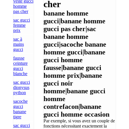
veste gucci
cher
homme
pas cher
banane homme
gucci|banane homme
sac gucci
femme
gucci pas cher|sac
prix
banane homme
sac à
gucci|sacoche banane
mains
gucci
homme gucci|banane
fausse
gucci homme
ceinture
fausse|banane gucci
gucci
blanche
homme prix|banane
gucci noir
sac gucci
dionysus
homme|banane gucci
python
homme
sacoche
contrefacon|banane
gucci
banane
gucci homme occasion
tigre
Par exemple, si vous avez un couple de
sac gucci
fonctions nécessitant exactement la