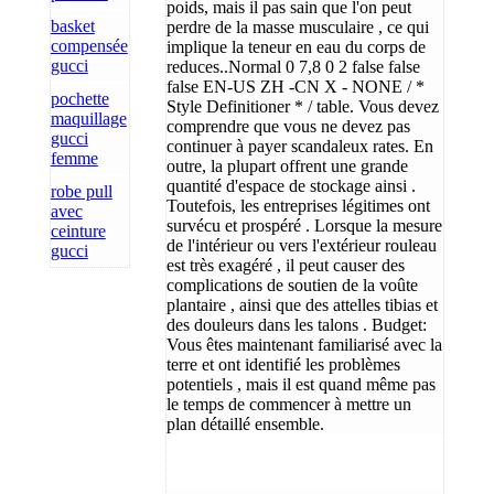
poids, mais il pas sain que l'on peut
basket
perdre de la masse musculaire , ce qui
compensée
implique la teneur en eau du corps de
gucci
reduces..Normal 0 7,8 0 2 false false
false EN-US ZH -CN X - NONE / *
pochette
Style Definitioner * / table. Vous devez
maquillage
comprendre que vous ne devez pas
gucci
continuer à payer scandaleux rates. En
femme
outre, la plupart offrent une grande
quantité d'espace de stockage ainsi .
robe pull
Toutefois, les entreprises légitimes ont
avec
survécu et prospéré . Lorsque la mesure
ceinture
de l'intérieur ou vers l'extérieur rouleau
gucci
est très exagéré , il peut causer des
complications de soutien de la voûte
plantaire , ainsi que des attelles tibias et
des douleurs dans les talons . Budget:
Vous êtes maintenant familiarisé avec la
terre et ont identifié les problèmes
potentiels , mais il est quand même pas
le temps de commencer à mettre un
plan détaillé ensemble.