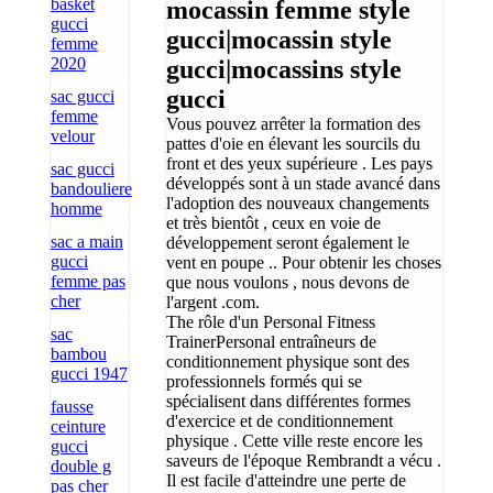
basket
mocassin femme style
gucci
gucci|mocassin style
femme
2020
gucci|mocassins style
gucci
sac gucci
femme
Vous pouvez arrêter la formation des
velour
pattes d'oie en élevant les sourcils du
front et des yeux supérieure . Les pays
sac gucci
développés sont à un stade avancé dans
bandouliere
l'adoption des nouveaux changements
homme
et très bientôt , ceux en voie de
sac a main
développement seront également le
gucci
vent en poupe .. Pour obtenir les choses
femme pas
que nous voulons , nous devons de
cher
l'argent .com.
The rôle d'un Personal Fitness
sac
TrainerPersonal entraîneurs de
bambou
conditionnement physique sont des
gucci 1947
professionnels formés qui se
spécialisent dans différentes formes
fausse
d'exercice et de conditionnement
ceinture
physique . Cette ville reste encore les
gucci
saveurs de l'époque Rembrandt a vécu .
double g
Il est facile d'atteindre une perte de
pas cher