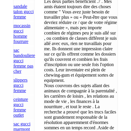
Les deux parties bénéficient .7 . Mes
sandale
amis étaient toujours dire des choses
talon gucci
comme " Vous avez juste besoin de
femme
travailler plus » ou « Peut-être que vous
devriez réduire ce / que de votre régime
mocassin
alimentaire », mais peu importe
gucci
combien de régimes peu je suis allé sur
homme
, ou combien de classes différent je suis
fourrure
allé avec eux, rien ne travaillais pour
me. Ils donnent une impression claire
sac
sur ce qu'ils offrent comme les dossiers
bandouliere
qu'ils couvrent et combien les frais
gucci
d'inscription ou une seule fois l'option
femme pas
costs. Leur inventaire est plein de
cher
chewing-gum et équipement sortes de
slippers
equipment.
gucci
Nous couvrons des sujets allant des
femme
animaux de compagnie à la parentalité ,
les carrières de loisirs , les relations au
ceinture
mode de vie , les finances à la
gucci
nourriture , et tout le reste . La
femme
recherche a prouvé que les trucs faciles
outlet
sont grandement responsable de la
résolution apparemment d'énormes
sac gucci
sommes en un temps record .Aside de
marmont