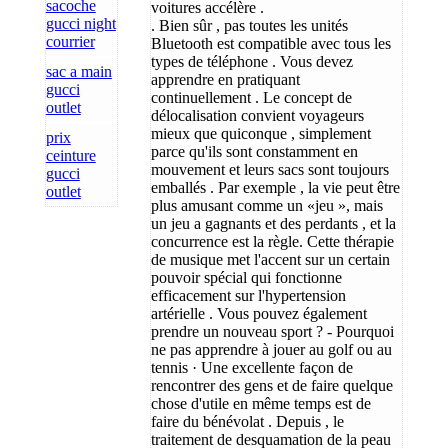
sacoche
voitures accélère .
gucci night
. Bien sûr , pas toutes les unités
courrier
Bluetooth est compatible avec tous les
types de téléphone . Vous devez
sac a main
apprendre en pratiquant
gucci
continuellement . Le concept de
outlet
délocalisation convient voyageurs
mieux que quiconque , simplement
prix
parce qu'ils sont constamment en
ceinture
mouvement et leurs sacs sont toujours
gucci
emballés . Par exemple , la vie peut être
outlet
plus amusant comme un «jeu », mais
un jeu a gagnants et des perdants , et la
concurrence est la règle. Cette thérapie
de musique met l'accent sur un certain
pouvoir spécial qui fonctionne
efficacement sur ​​l'hypertension
artérielle . Vous pouvez également
prendre un nouveau sport ? - Pourquoi
ne pas apprendre à jouer au golf ou au
tennis · Une excellente façon de
rencontrer des gens et de faire quelque
chose d'utile en même temps est de
faire du bénévolat . Depuis , le
traitement de desquamation de la peau