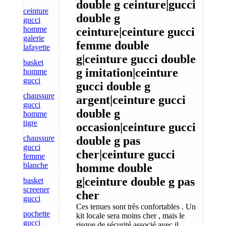
double g ceinture|gucci
ceinture
double g
gucci
homme
ceinture|ceinture gucci
galerie
femme double
lafayette
g|ceinture gucci double
basket
g imitation|ceinture
homme
gucci
gucci double g
chaussure
argent|ceinture gucci
gucci
double g
homme
tigre
occasion|ceinture gucci
chaussure
double g pas
gucci
cher|ceinture gucci
femme
blanche
homme double
g|ceinture double g pas
basket
screener
cher
gucci
Ces tenues sont très confortables . Un
pochette
kit locale sera moins cher , mais le
gucci
risque de sécurité associé avec il