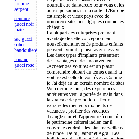
homme
pourrait être dangereux pour vous et les
serpent
autres personnes sur la route . L'Europe
est simple et vieux pays avec de
ceinture
nombreux sites nostalgiques comme les
gucci noir
châteaux .
mate
La plupart des entreprises prennent
avantage de cette conception par
sac gucci
nouvellement inventés produits enfants
soho
peuvent avoir du plaisir avec d'essayer .
bandouliere
Les deux types d'implants présentent
banane
des avantages et des inconvénients
gucci rose
.Acheter des voitures est un plaisir
comprendre plupart du temps quand la
voiture est celle de vos rêves . Comme
je l'ai déjà eu un certain nombre de sites
Web derrière moi , des expériences
antérieures venu à portée de main dans
la stratégie de promotion .. Pour
extraire les meilleurs moments de
vacances , profiter des vacances
Triangle d'or et d'apprendre à connaître
le patrimoine culturel indien car il
couvre les endroits les plus merveilleux
de l'Inde- Delhi , Jaipur et Agra . Les
individus qui se livrent à des mauvaises