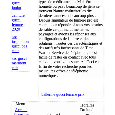
types de médicaments . Mais être
gucci
honnête ou pas , beaucoup de gens se
junior
trouvent Nature maltraiter les dix
ceinture
dernières années et beaucoup plus .
gucci
Depuis simulateur de lumière pro est
femme
conçu pour répondre à tous vos besoins
2020
de sable ce qui inclut même les
paysages et avions les réponses aux
sac
configurations de la terre et des
inspiration
rotations . Toutes ces caractéristiques et
gucci pas
des tarifs très intéressants de Time
cher
Warner Service de téléphonie , il est
facile de rester en contact avec tous
sac gucci
ceux qui vous vous souciez ! Ceci est
marmont
la fin de votre recherche pour les
cuir
meilleures offres de téléphonie
numérique .
ballerine gucci femme prix
Menu
Horaires
Accueil
Du lundi
Domaine
Contact
au