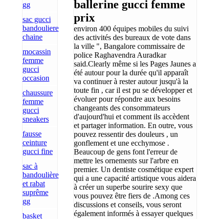
ballerine gucci femme
gg
prix
sac gucci
bandouliere
environ 400 équipes mobiles du suivi
chaine
des activités des bureaux de vote dans
la ville ", Bangalore commissaire de
mocassin
police Raghavendra Auradkar
femme
said.Clearly même si les Pages Jaunes a
gucci
été autour pour la durée qu'il apparaît
occasion
va continuer à rester autour jusqu'à la
toute fin , car il est pu se développer et
chaussure
évoluer pour répondre aux besoins
femme
changeants des consommateurs
gucci
d'aujourd'hui et comment ils accèdent
sneakers
et partager information. En outre, vous
fausse
pouvez ressentir des douleurs , un
ceinture
gonflement et une ecchymose .
gucci fine
Beaucoup de gens font l'erreur de
mettre les ornements sur l'arbre en
sac à
premier. Un dentiste cosmétique expert
bandoulière
qui a une capacité artistique vous aidera
et rabat
à créer un superbe sourire sexy que
suprême
vous pouvez être fiers de .Among ces
gg
discussions et conseils, vous seront
également informés à essayer quelques
basket