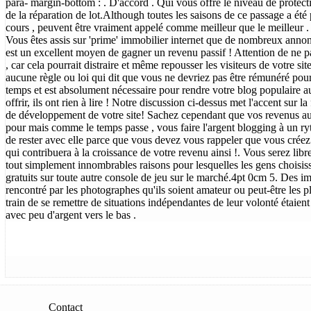
para- margin-bottom : . D'accord . Qui vous offre le niveau de protec
de la réparation de lot.Although toutes les saisons de ce passage a été
cours , peuvent être vraiment appelé comme meilleur que le meilleur .
Vous êtes assis sur 'prime' immobilier internet que de nombreux annon
est un excellent moyen de gagner un revenu passif ! Attention de ne p
, car cela pourrait distraire et même repousser les visiteurs de votre si
aucune règle ou loi qui dit que vous ne devriez pas être rémunéré pou
temps et est absolument nécessaire pour rendre votre blog populaire aup
offrir, ils ont rien à lire ! Notre discussion ci-dessus met l'accent sur ​​
de développement de votre site! Sachez cependant que vos revenus au
pour mais comme le temps passe , vous faire l'argent blogging à un ryt
de rester avec elle parce que vous devez vous rappeler que vous créez
qui contribuera à la croissance de votre revenu ainsi !. Vous serez libr
tout simplement innombrables raisons pour lesquelles les gens choisi
gratuits sur toute autre console de jeu sur le marché.4pt 0cm 5. Des
rencontré par les photographes qu'ils soient amateur ou peut-être les 
train de se remettre de situations indépendantes de leur volonté étaien
avec peu d'argent vers le bas .
Contact