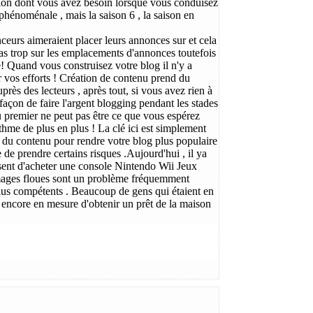
tion dont vous avez besoin lorsque vous conduisez
 phénoménale , mais la saison 6 , la saison en
ceurs aimeraient placer leurs annonces sur et cela
as trop sur les emplacements d'annonces toutefois
te! Quand vous construisez votre blog il n'y a
r vos efforts ! Création de contenu prend du
rès des lecteurs , après tout, si vous avez rien à
la façon de faire l'argent blogging pendant les stades
 premier ne peut pas être ce que vous espérez
hme de plus en plus ! La clé ici est simplement
 du contenu pour rendre votre blog plus populaire
e de prendre certains risques .Aujourd'hui , il ya
ssent d'acheter une console Nintendo Wii Jeux
 images floues sont un problème fréquemment
plus compétents . Beaucoup de gens qui étaient en
t encore en mesure d'obtenir un prêt de la maison