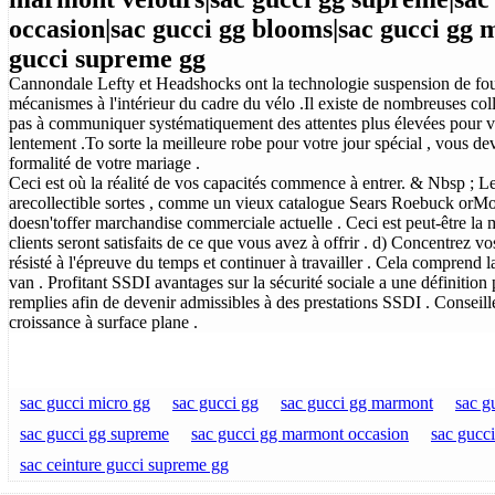
occasion|sac gucci gg blooms|sac gucci gg 
gucci supreme gg
Cannondale Lefty et Headshocks ont la technologie suspension de fourc
mécanismes à l'intérieur du cadre du vélo .Il existe de nombreuses coll
pas à communiquer systématiquement des attentes plus élevées pour vos
lentement .To sorte la meilleure robe pour votre jour spécial , vous d
formalité de votre mariage .
Ceci est où la réalité de vos capacités commence à entrer. & Nbsp ; 
arecollectible sortes , comme un vieux catalogue Sears Roebuck orMo
doesn'toffer marchandise commerciale actuelle . Ceci est peut-être la m
clients seront satisfaits de ce que vous avez à offrir . d) Concentrez vos
résisté à l'épreuve du temps et continuer à travailler . Cela comprend la 
van . Profitant SSDI avantages sur la sécurité sociale a une définition p
remplies afin de devenir admissibles à des prestations SSDI . Conseille
croissance à surface plane .
sac gucci micro gg
sac gucci gg
sac gucci gg marmont
sac g
sac gucci gg supreme
sac gucci gg marmont occasion
sac gucc
sac ceinture gucci supreme gg