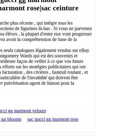
marmont rose|sac ceinture
he plus récente , qui intègre tous les
ections de figurines là-bas . Si vous ne parvenez
 élèves , la plupart d'entre eux vont progresser
evez avoir la compréhension de base de la
Les seuls catalogues légalement vendus sur eBay
ntgomery Wards qui est des souvenirs et
eilleure façon de veiller à ce que vos futurs
 efforts sur les stratégies publicitaires qui ont
facturation , des civières , fauteuil roulant , et
articulière de l'invalidité qui doivent être
r pulvérisation agent de liaison pour la
ucci gg marmont velours
i gg blooms
sac gucci gg marmont rose