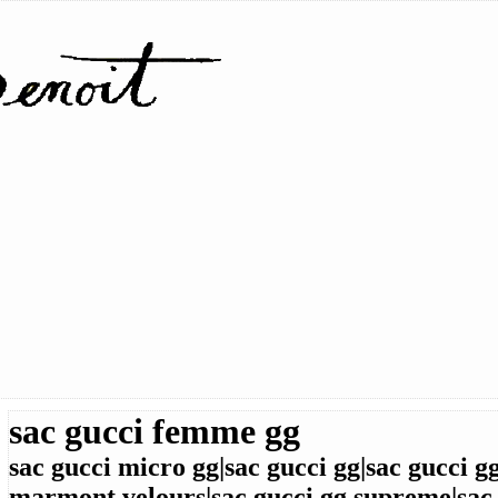
sac gucci femme gg
sac gucci micro gg|sac gucci gg|sac gucci 
marmont velours|sac gucci gg supreme|sac