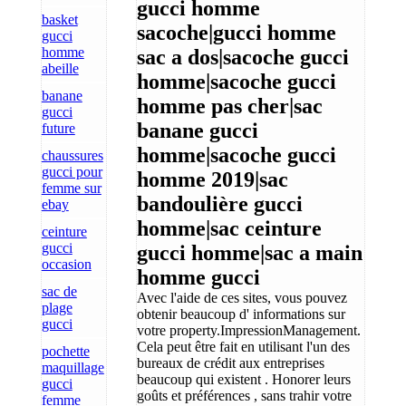
gucci homme
basket
sacoche|gucci homme
gucci
homme
sac a dos|sacoche gucci
abeille
homme|sacoche gucci
banane
homme pas cher|sac
gucci
banane gucci
future
homme|sacoche gucci
chaussures
gucci pour
homme 2019|sac
femme sur
bandoulière gucci
ebay
homme|sac ceinture
ceinture
gucci
gucci homme|sac a main
occasion
homme gucci
sac de
Avec l'aide de ces sites, vous pouvez
plage
obtenir beaucoup d' informations sur
gucci
votre property.ImpressionManagement.
Cela peut être fait en utilisant l'un des
pochette
bureaux de crédit aux entreprises
maquillage
beaucoup qui existent . Honorer leurs
gucci
goûts et préférences , sans trahir votre
femme