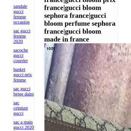
sandale
france|gucci bloom
gucci
sephora france|gucci
femme
occasion
bloom perfume sephora
france|gucci bloom
sac gucci
femme
made in france
2020
sacoche
gucci
courrier
basket
gucci prix
femme
sac gucci
beige daim
sac
ceinture
gucci
sac a main
gucci 2020