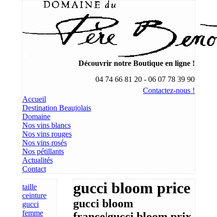
Découvrir notre Boutique en ligne !
04 74 66 81 20 - 06 07 78 39 90
Contactez-nous !
Accueil
Destination Beaujolais
Domaine
Nos vins blancs
Nos vins rouges
Nos vins rosés
Nos pétillants
Actualités
Contact
gucci bloom price
taille
ceinture
gucci bloom
gucci
femme
france|gucci bloom prix