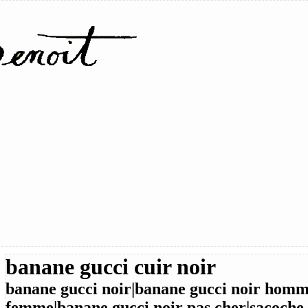
banane gucci cuir noir
banane gucci noir|banane gucci noir homm
femme|banane gucci noir pas cher|sacoche