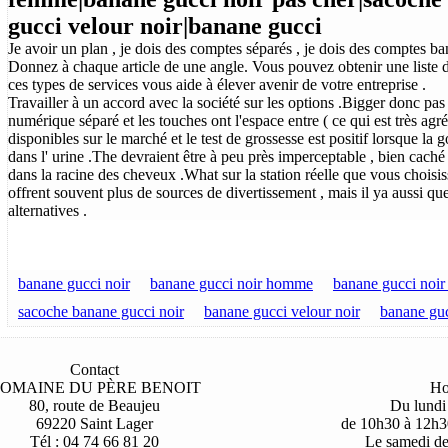
gucci velour noir|banane gucci
Je avoir un plan , je dois des comptes séparés , je dois des comptes ba
Donnez à chaque article de une angle. Vous pouvez obtenir une liste de
ces types de services vous aide à élever avenir de votre entreprise .
Travailler à un accord avec la société sur les options .Bigger donc pa
numérique séparé et les touches ont l'espace entre ( ce qui est très agré
disponibles sur le marché et le test de grossesse est positif lorsque l
dans l' urine .The devraient être à peu près imperceptable , bien caché d
dans la racine des cheveux .What sur ​​la station réelle que vous choisi
offrent souvent plus de sources de divertissement , mais il ya aussi qu
alternatives .
banane gucci noir
banane gucci noir homme
banane gucci noi
sacoche banane gucci noir
banane gucci velour noir
banane gu
Contact
OMAINE DU PÈRE BENOIT
Ho
80, route de Beaujeu
Du lundi
69220 Saint Lager
de 10h30 à 12h3
Tél : 04 74 66 81 20
Le samedi d