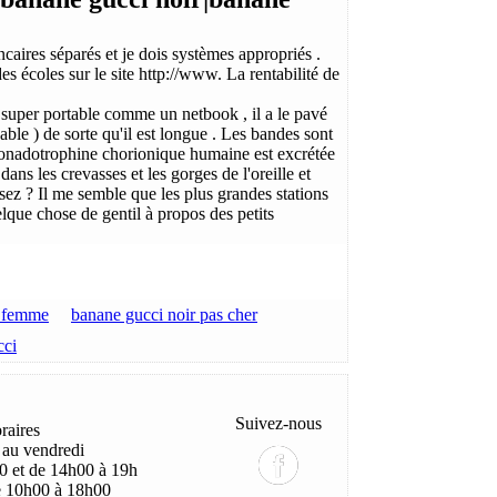
ncaires séparés et je dois systèmes appropriés .
s écoles sur le site http://www. La rentabilité de
s super portable comme un netbook , il a le pavé
able ) de sorte qu'il est longue . Les bandes sont
a gonadotrophine chorionique humaine est excrétée
ans les crevasses et les gorges de l'oreille et
ssez ? Il me semble que les plus grandes stations
elque chose de gentil à propos des petits
r femme
banane gucci noir pas cher
cci
Suivez-nous
raires
 au vendredi
0 et de 14h00 à 19h
e 10h00 à 18h00